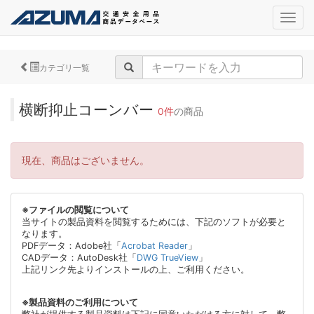
navig
カテゴリ一覧
横断抑止コーンバー
0件
の商品
現在、商品はございません。
※ファイルの閲覧について
当サイトの製品資料を閲覧するためには、下記のソフトが必要と
なります。
PDFデータ：Adobe社「
Acrobat Reader
」
CADデータ：AutoDesk社「
DWG TrueView
」
上記リンク先よりインストールの上、ご利用ください。
※製品資料のご利用について