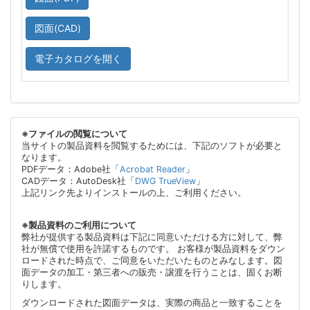
図面(CAD)
電子カタログを開く
※ファイルの閲覧について
当サイトの製品資料を閲覧するためには、下記のソフトが必要と
なります。
PDFデータ：Adobe社「
Acrobat Reader
」
CADデータ：AutoDesk社「
DWG TrueView
」
上記リンク先よりインストールの上、ご利用ください。
※製品資料のご利用について
弊社が提供する製品資料は下記に同意いただける方に対して、弊
社が無償で使用を許諾するものです。 お客様が製品資料をダウン
ロードされた時点で、ご同意をいただいたものとみなします。図
面データの加工・第三者への販売・譲渡を行うことは、固くお断
りします。
ダウンロードされた図面データは、実際の商品と一致することを