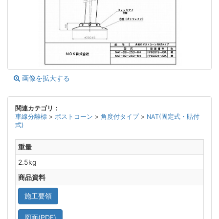
画像を拡大する
関連カテゴリ：
車線分離標
>
ポストコーン
>
角度付タイプ
>
NAT(固定式・貼付
式)
重量
2.5kg
商品資料
施工要領
図面(PDF)