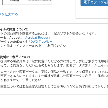
電子カタログを
像を拡大する
ァイルの閲覧について
イトの製品資料を閲覧するためには、下記のソフトが必要となります。
データ：Adobe社「
Acrobat Reader
」
データ：AutoDesk社「
DWG TrueView
」
リンク先よりインストールの上、ご利用ください。
品資料のご利用について
が提供する製品資料は下記に同意いただける方に対して、弊社が無償で使用を
時点で、ご同意をいただいたものとみなします。図面データの加工・第三者へ
ンロードされた図面データは、実際の商品と一致することを保証するものでは
に変更できるものとします。また弊社が提供した図面データを利用して作成し
いかねますのでご了承ください。
の重量については製品選定の目安としてご参考いただく目的で記載しており、