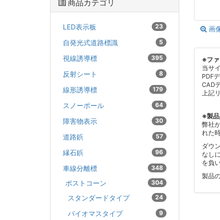
商品カテゴリ
LED表示板
23
画
自発光式道路標識
5
視線誘導標
395
※フ
当サ
反射シート
8
PDF
CAD
線形誘導標
179
上記
スノーポール
64
※製
障害物表示
30
弊社
れた
道路鋲
57
ダウ
縁石鋲
96
なし
を負
車線分離標
348
製品
ポストコーン
304
スタンダードタイプ
24
バイオマスタイプ
9