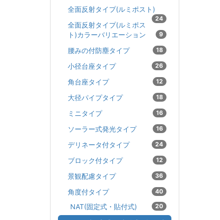
全面反射タイプ(ルミポスト)
24
全面反射タイプ(ルミポス
ト)カラーバリエーション
9
腰みの付防塵タイプ
18
小径台座タイプ
26
角台座タイプ
12
大径パイプタイプ
18
ミニタイプ
16
ソーラー式発光タイプ
16
デリネータ付タイプ
24
ブロック付タイプ
12
景観配慮タイプ
36
角度付タイプ
40
NAT(固定式・貼付式)
20