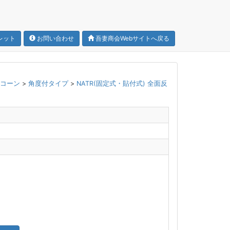
レット
お問い合わせ
吾妻商会Webサイトへ戻る
トコーン
>
角度付タイプ
>
NATR(固定式・貼付式) 全面反