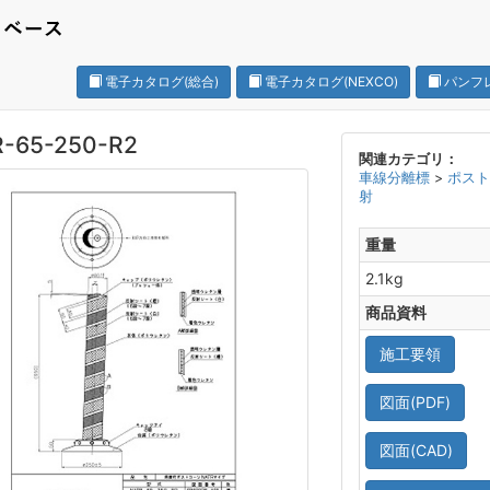
電子カタログ(総合)
電子カタログ(NEXCO)
パンフ
-65-250-R2
関連カテゴリ：
車線分離標
>
ポス
射
重量
2.1kg
商品資料
施工要領
図面(PDF)
図面(CAD)