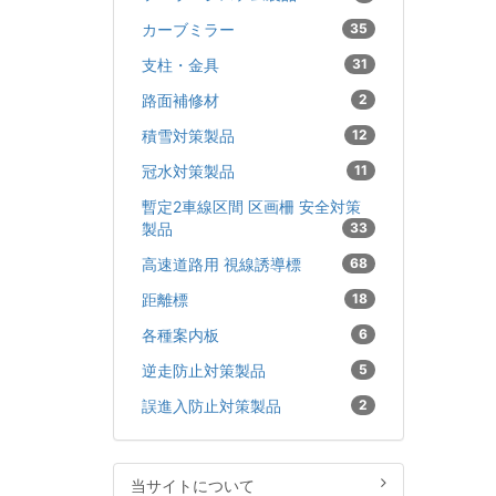
カーブミラー
35
支柱・金具
31
路面補修材
2
積雪対策製品
12
冠水対策製品
11
暫定2車線区間 区画柵 安全対策
製品
33
高速道路用 視線誘導標
68
距離標
18
各種案内板
6
逆走防止対策製品
5
誤進入防止対策製品
2
当サイトについて