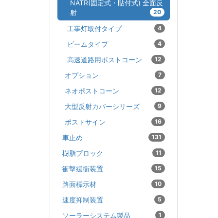
NATR(固定式・貼付式) 全面反
射
20
工事灯取付タイプ
4
ビームタイプ
4
高速道路用ポストコーン
12
オプション
7
ネオポストコーン
12
大型反射カバーシリーズ
9
ポストサイン
16
車止め
131
樹脂ブロック
11
衝撃緩衝装置
15
路面標示材
10
速度抑制装置
5
ソーラーシステム製品
1