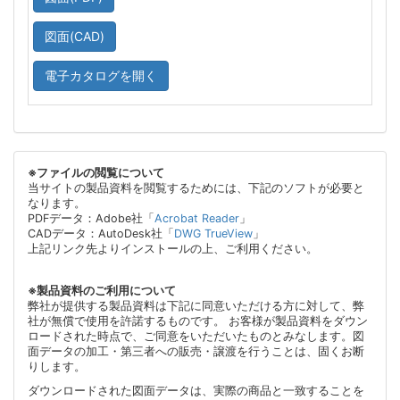
図面(CAD)
電子カタログを開く
※ファイルの閲覧について
当サイトの製品資料を閲覧するためには、下記のソフトが必要と
なります。
PDFデータ：Adobe社「
Acrobat Reader
」
CADデータ：AutoDesk社「
DWG TrueView
」
上記リンク先よりインストールの上、ご利用ください。
※製品資料のご利用について
弊社が提供する製品資料は下記に同意いただける方に対して、弊
社が無償で使用を許諾するものです。 お客様が製品資料をダウン
ロードされた時点で、ご同意をいただいたものとみなします。図
面データの加工・第三者への販売・譲渡を行うことは、固くお断
りします。
ダウンロードされた図面データは、実際の商品と一致することを