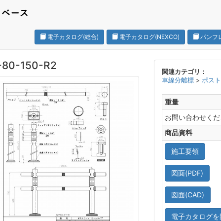
電子カタログ(総合)
電子カタログ(NEXCO)
パンフ
80-150-R2
関連カテゴリ：
車線分離標
>
ポス
重量
お問い合わせくだ
商品資料
施工要領
図面(PDF)
図面(CAD)
電子カタログを