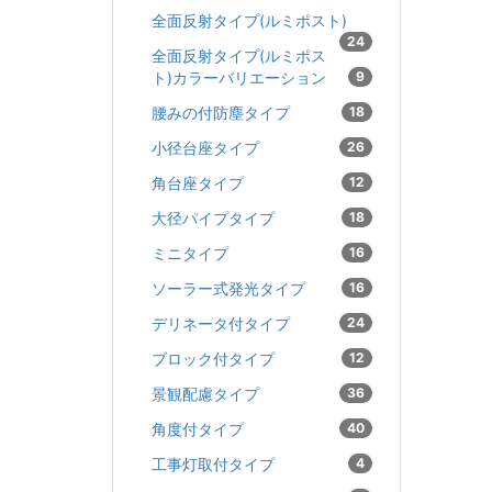
全面反射タイプ(ルミポスト)
24
全面反射タイプ(ルミポス
ト)カラーバリエーション
9
腰みの付防塵タイプ
18
小径台座タイプ
26
角台座タイプ
12
大径パイプタイプ
18
ミニタイプ
16
ソーラー式発光タイプ
16
デリネータ付タイプ
24
ブロック付タイプ
12
景観配慮タイプ
36
角度付タイプ
40
工事灯取付タイプ
4