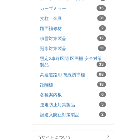
カーブミラー
35
支柱・金具
31
路面補修材
2
積雪対策製品
12
冠水対策製品
11
暫定2車線区間 区画柵 安全対策
製品
33
高速道路用 視線誘導標
68
距離標
18
各種案内板
6
逆走防止対策製品
5
誤進入防止対策製品
2
当サイトについて