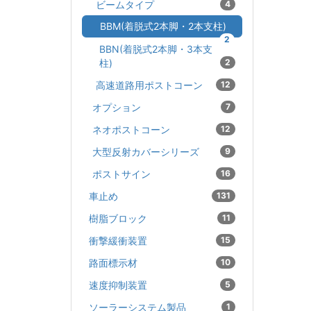
ビームタイプ
4
BBM(着脱式2本脚・2本支柱)
2
BBN(着脱式2本脚・3本支
柱)
2
高速道路用ポストコーン
12
オプション
7
ネオポストコーン
12
大型反射カバーシリーズ
9
ポストサイン
16
車止め
131
樹脂ブロック
11
衝撃緩衝装置
15
路面標示材
10
速度抑制装置
5
ソーラーシステム製品
1