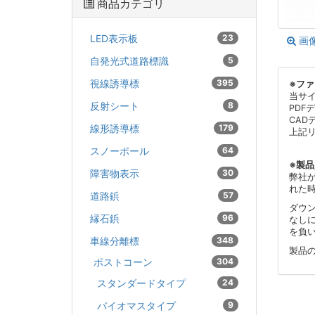
商品カテゴリ
LED表示板
23
画
自発光式道路標識
5
視線誘導標
395
※フ
当サ
反射シート
8
PDF
CAD
線形誘導標
179
上記
スノーポール
64
※製
障害物表示
30
弊社
れた
道路鋲
57
ダウ
縁石鋲
96
なし
を負
車線分離標
348
製品
ポストコーン
304
スタンダードタイプ
24
バイオマスタイプ
9