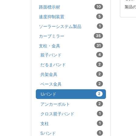
路面標示材
10
製品
速度抑制装置
5
ソーラーシステム製品
1
カーブミラー
35
支柱・金具
31
親子バンド
4
だるまバンド
2
共架金具
2
ベース金具
2
Uバンド
2
アンカーボルト
2
クロス親子バンド
1
支柱
1
Sバンド
1