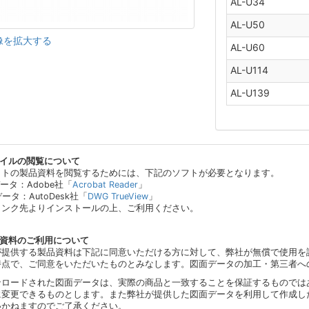
AL-U34
AL-U50
像を拡大する
AL-U60
AL-U114
AL-U139
ァイルの閲覧について
イトの製品資料を閲覧するためには、下記のソフトが必要となります。
データ：Adobe社「
Acrobat Reader
」
データ：AutoDesk社「
DWG TrueView
」
リンク先よりインストールの上、ご利用ください。
品資料のご利用について
が提供する製品資料は下記に同意いただける方に対して、弊社が無償で使用を
時点で、ご同意をいただいたものとみなします。図面データの加工・第三者へ
ンロードされた図面データは、実際の商品と一致することを保証するものでは
に変更できるものとします。また弊社が提供した図面データを利用して作成し
いかねますのでご了承ください。