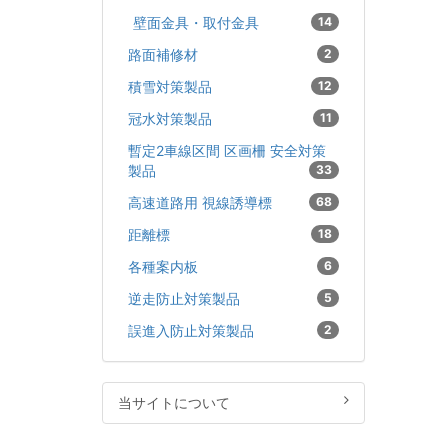
壁面金具・取付金具
14
路面補修材
2
積雪対策製品
12
冠水対策製品
11
暫定2車線区間 区画柵 安全対策
製品
33
高速道路用 視線誘導標
68
距離標
18
各種案内板
6
逆走防止対策製品
5
誤進入防止対策製品
2
当サイトについて