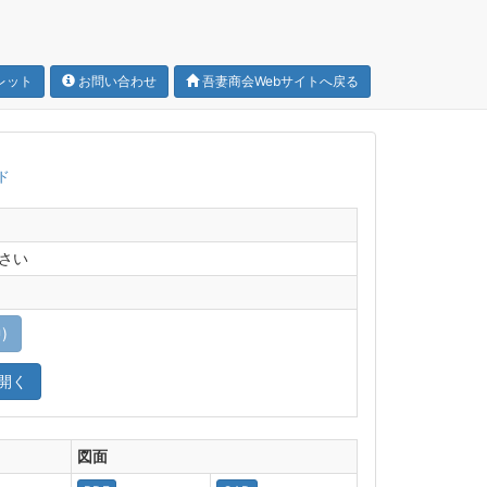
レット
お問い合わせ
吾妻商会Webサイトへ戻る
ド
さい
)
開く
図面