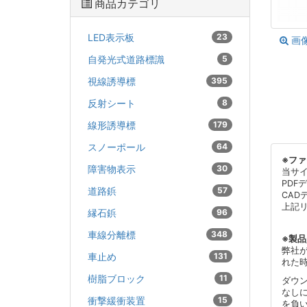
商品カテゴリ
LED表示板
23
画
自発光式道路標識
5
視線誘導標
395
反射シート
8
線形誘導標
179
スノーポール
64
※フ
障害物表示
30
当サ
PDF
道路鋲
57
CAD
上記
縁石鋲
96
車線分離標
348
※製
弊社
車止め
131
れた
樹脂ブロック
11
ダウ
なし
衝撃緩衝装置
15
を負