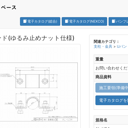
電子カタログ(総合)
電子カタログ(NEXCO)
パンフ
ンド(ゆるみ止めナット仕様)
関連カテゴリ：
支柱・金具
>
Uバン
重量
お問い合わせくだ
商品資料
施工要領(準備中
電子カタログを
規格名