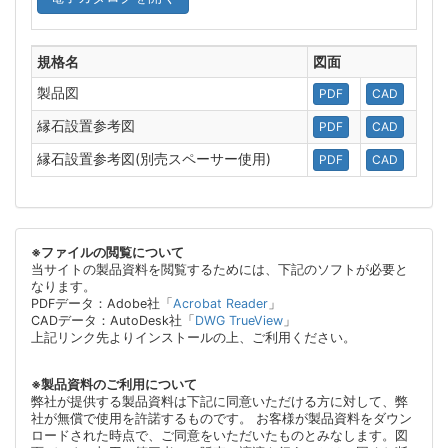
規格名
図面
製品図
PDF
CAD
縁石設置参考図
PDF
CAD
縁石設置参考図(別売スペーサー使用)
PDF
CAD
※ファイルの閲覧について
当サイトの製品資料を閲覧するためには、下記のソフトが必要と
なります。
PDFデータ：Adobe社「
Acrobat Reader
」
CADデータ：AutoDesk社「
DWG TrueView
」
上記リンク先よりインストールの上、ご利用ください。
※製品資料のご利用について
弊社が提供する製品資料は下記に同意いただける方に対して、弊
社が無償で使用を許諾するものです。 お客様が製品資料をダウン
ロードされた時点で、ご同意をいただいたものとみなします。図