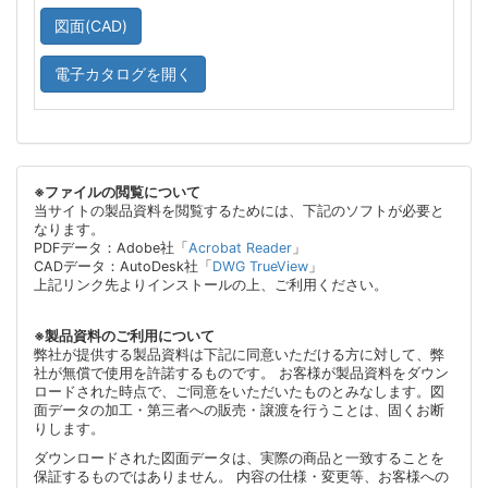
図面(CAD)
電子カタログを開く
※ファイルの閲覧について
当サイトの製品資料を閲覧するためには、下記のソフトが必要と
なります。
PDFデータ：Adobe社「
Acrobat Reader
」
CADデータ：AutoDesk社「
DWG TrueView
」
上記リンク先よりインストールの上、ご利用ください。
※製品資料のご利用について
弊社が提供する製品資料は下記に同意いただける方に対して、弊
社が無償で使用を許諾するものです。 お客様が製品資料をダウン
ロードされた時点で、ご同意をいただいたものとみなします。図
面データの加工・第三者への販売・譲渡を行うことは、固くお断
りします。
ダウンロードされた図面データは、実際の商品と一致することを
保証するものではありません。 内容の仕様・変更等、お客様への