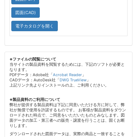
図面(CAD)
電子カタログを開く
※ファイルの閲覧について
当サイトの製品資料を閲覧するためには、下記のソフトが必要と
なります。
PDFデータ：Adobe社「
Acrobat Reader
」
CADデータ：AutoDesk社「
DWG TrueView
」
上記リンク先よりインストールの上、ご利用ください。
※製品資料のご利用について
弊社が提供する製品資料は下記に同意いただける方に対して、弊
社が無償で使用を許諾するものです。 お客様が製品資料をダウン
ロードされた時点で、ご同意をいただいたものとみなします。図
面データの加工・第三者への販売・譲渡を行うことは、固くお断
りします。
ダウンロードされた図面データは、実際の商品と一致することを