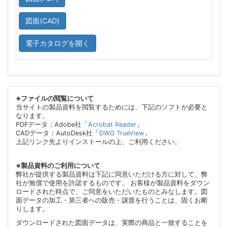
図面(CAD)
電子カタログを開く
※ファイルの閲覧について
当サイトの製品資料を閲覧するためには、下記のソフトが必要と
なります。
PDFデータ：Adobe社「
Acrobat Reader
」
CADデータ：AutoDesk社「
DWG TrueView
」
上記リンク先よりインストールの上、ご利用ください。
※製品資料のご利用について
弊社が提供する製品資料は下記に同意いただける方に対して、弊
社が無償で使用を許諾するものです。 お客様が製品資料をダウン
ロードされた時点で、ご同意をいただいたものとみなします。図
面データの加工・第三者への販売・譲渡を行うことは、固くお断
りします。
ダウンロードされた図面データは、実際の商品と一致することを