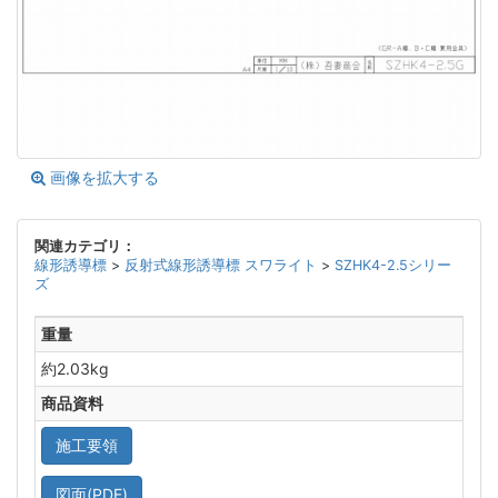
画像を拡大する
関連カテゴリ：
線形誘導標
>
反射式線形誘導標 スワライト
>
SZHK4-2.5シリー
ズ
重量
約2.03kg
商品資料
施工要領
図面(PDF)