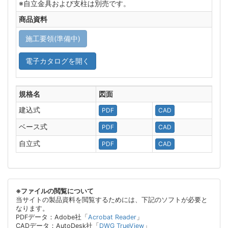
※自立金具および支柱は別売です。
商品資料
施工要領(準備中)
電子カタログを開く
規格名
図面
建込式
PDF
CAD
ベース式
PDF
CAD
自立式
PDF
CAD
※ファイルの閲覧について
当サイトの製品資料を閲覧するためには、下記のソフトが必要と
なります。
PDFデータ：Adobe社「
Acrobat Reader
」
CADデータ：AutoDesk社「
DWG TrueView
」