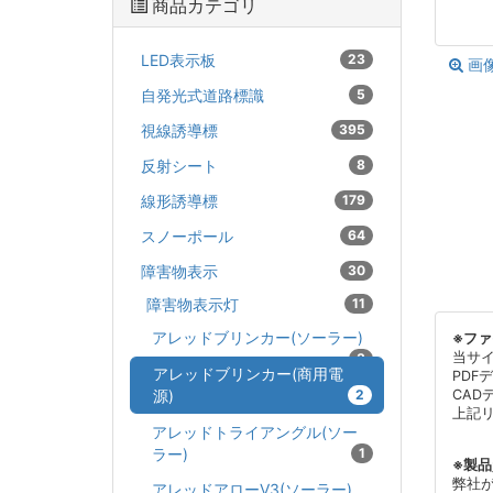
商品カテゴリ
LED表示板
23
画
自発光式道路標識
5
視線誘導標
395
反射シート
8
線形誘導標
179
スノーポール
64
障害物表示
30
障害物表示灯
11
アレッドブリンカー(ソーラー)
※フ
当サ
3
アレッドブリンカー(商用電
PDF
源)
2
CAD
上記
アレッドトライアングル(ソー
ラー)
1
※製
弊社
アレッドアローV3(ソーラー)