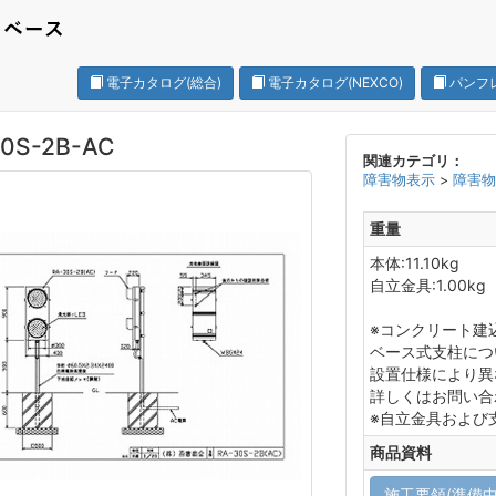
電子カタログ(総合)
電子カタログ(NEXCO)
パンフ
0S-2B-AC
関連カテゴリ：
障害物表示
>
障害
重量
本体:11.10kg
自立金具:1.00kg
※コンクリート建
ベース式支柱につ
設置仕様により異
詳しくはお問い合
※自立金具および
商品資料
施工要領(準備中