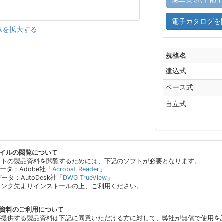
電子カタログを
像を拡大する
規格名
建込式
ベース式
自立式
ァイルの閲覧について
イトの製品資料を閲覧するためには、下記のソフトが必要となります。
データ：Adobe社「
Acrobat Reader
」
データ：AutoDesk社「
DWG TrueView
」
リンク先よりインストールの上、ご利用ください。
品資料のご利用について
が提供する製品資料は下記に同意いただける方に対して、弊社が無償で使用を