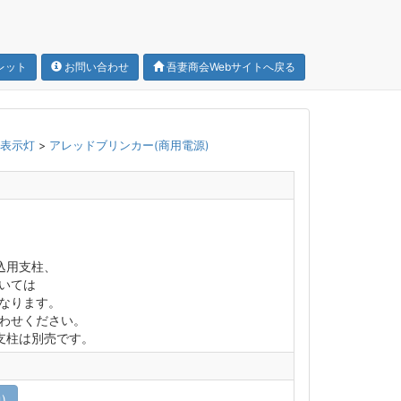
レット
お問い合わせ
吾妻商会Webサイトへ戻る
物表示灯
>
アレッドブリンカー(商用電源)
込用支柱、
いては
なります。
わせください。
支柱は別売です。
)