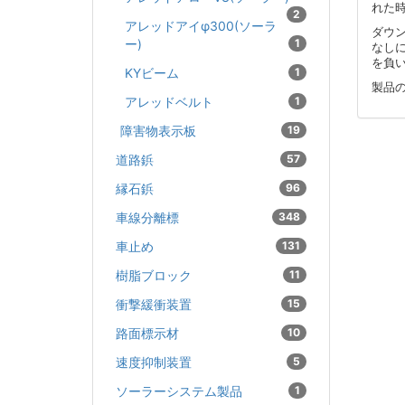
れた
2
アレッドアイφ300(ソーラ
ダウ
ー)
1
なし
を負
KYビーム
1
製品
アレッドベルト
1
障害物表示板
19
道路鋲
57
縁石鋲
96
車線分離標
348
車止め
131
樹脂ブロック
11
衝撃緩衝装置
15
路面標示材
10
速度抑制装置
5
ソーラーシステム製品
1