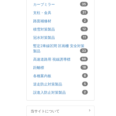
カーブミラー
35
支柱・金具
31
路面補修材
2
積雪対策製品
12
冠水対策製品
11
暫定2車線区間 区画柵 安全対策
製品
33
高速道路用 視線誘導標
68
距離標
18
各種案内板
6
逆走防止対策製品
5
誤進入防止対策製品
2
当サイトについて