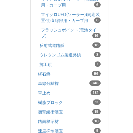
用・カーブ用
6
マイクロUFO(ソーラー)(同期装
置付)直線部用・カーブ用
6
フラッシュポイント(電池タイ
プ)
16
反射式道路鋲
16
ウレタンゴム製道路鋲
8
施工鋲
1
縁石鋲
96
車線分離標
348
車止め
131
樹脂ブロック
11
衝撃緩衝装置
15
路面標示材
10
速度抑制装置
5