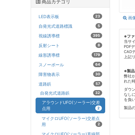
商品カテゴリ
LED表示板
23
画
自発光式道路標識
5
視線誘導標
395
※フ
当サ
反射シート
8
PDF
CAD
線形誘導標
179
上記
スノーポール
64
※製
障害物表示
30
弊社
れた
道路鋲
57
ダウ
自発光式道路鋲
32
なし
を負
アラウンドUFO(ソーラー)交差
製品
点用
2
マイクロUFO(ソーラー)交差点
用
2
マイクロUFO(ソーラー)直線部