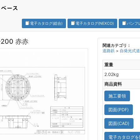
電子カタログ(総合)
電子カタログ(NEXCO)
パンフ
-200 赤赤
関連カテゴリ：
道路鋲
>
自発光式
重量
2.02kg
商品資料
施工要領
図面(PDF)
図面(CAD)
電子カタログを