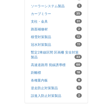
ソーラーシステム製品
1
カーブミラー
35
支柱・金具
31
路面補修材
2
積雪対策製品
12
冠水対策製品
11
暫定2車線区間 区画柵 安全対策
製品
33
高速道路用 視線誘導標
68
距離標
18
各種案内板
6
逆走防止対策製品
5
誤進入防止対策製品
2