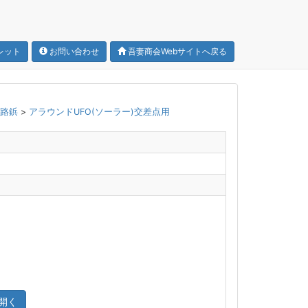
レット
お問い合わせ
吾妻商会Webサイトへ戻る
道路鋲
>
アラウンドUFO(ソーラー)交差点用
開く