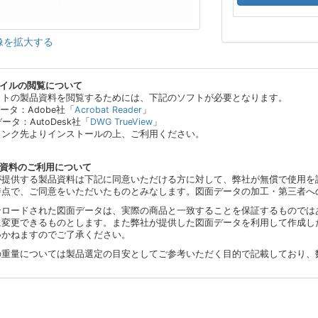
像を拡大する
ァイルの閲覧について
イトの製品資料を閲覧するためには、下記のソフトが必要となります。
データ：Adobe社「
Acrobat Reader
」
データ：AutoDesk社「
DWG TrueView
」
リンク先よりインストールの上、ご利用ください。
品資料のご利用について
が提供する製品資料は下記に同意いただける方に対して、弊社が無償で使用を
時点で、ご同意をいただいたものとみなします。図面データの加工・第三者へ
ンロードされた図面データは、実際の商品と一致することを保証するものでは
に変更できるものとします。また弊社が提供した図面データを利用して作成し
いかねますのでご了承ください。
の重量については製品選定の目安としてご参考いただく目的で記載しており、